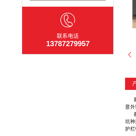
联系电话
13787279957
意外
坑种
护栏