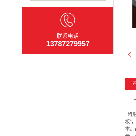
联系电话
13787279957
齿形
板”
本。