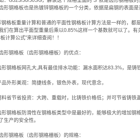
如：G323/30/50SG，解读这个规格里面的“S"就是齿形钢格板
齿形钢格板也是热镀锌钢格板的一个分类，依据是扁钢的表面是
钢格板重量计算和普通的平面性钢格板计算方法是一样的，都
我们在算出平面型重量后乘以0.85%这样一个基数就可以了。
格板计算公式”来详细查阅！！
齿形钢格板（齿形钢格栅板）的优点：
齿形钢格板网孔大,具有最佳排水功能：漏水面积达83.3%，是铸
产品外形美观：简捷线条，银色外表，现代意念，
用料省节省投资：大跨、重载时，比铸铁价格低；并可节省铸铁
齿形钢格板防滑性在钢格板类型中是最好的，能够极大的增加钢
了生产的安全性。
齿形钢格板（齿形钢格栅板）的规格：