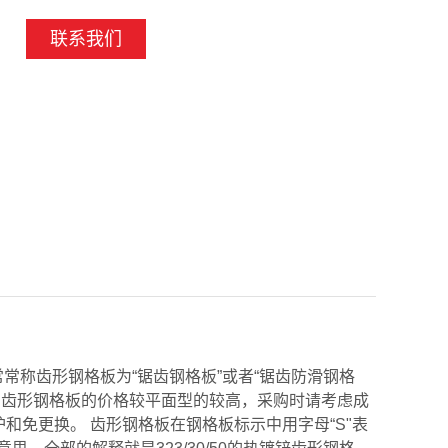
联系我们
称齿形钢格板为“锯齿钢格板”或者“锯齿防滑钢格
。齿形钢格板的价格较平面型的较高，采购时请考虑成
护和免更换。 齿形钢格板在钢格板标示中用字母“S"表