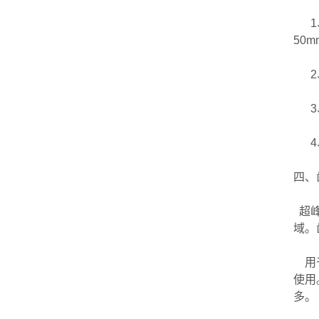
1、
50
2、
3、
4、
四、
超峰
域。
用于
使用
多。