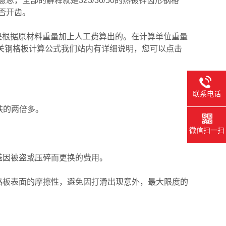
的意思，全部的解释就是323/30/50的热镀锌齿形钢格
否开齿。
是根据原材料重量加上人工费算出的。在计算单位重量
有关钢格板计算公式我们站内有详细说明，您可以点击
联系电话
铁的两倍多。
微信扫一扫
盖因被盗或压碎而更换的费用。
格板表面的摩擦性，避免因打滑出现意外，最大限度的