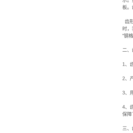
示。
板。
齿形
时，
“钢
二、
1、
2、
3、
4、
保障
三、