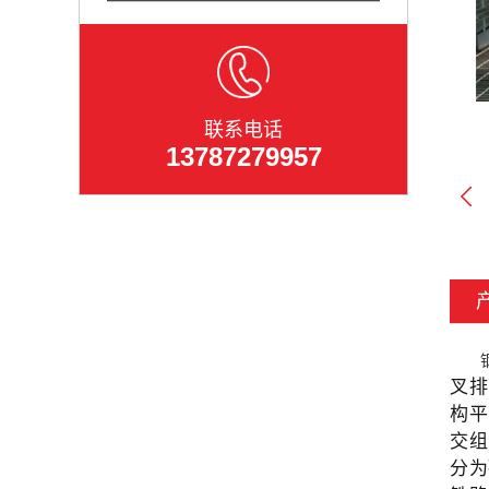
联系电话
13787279957
叉排
构平
交组
分为